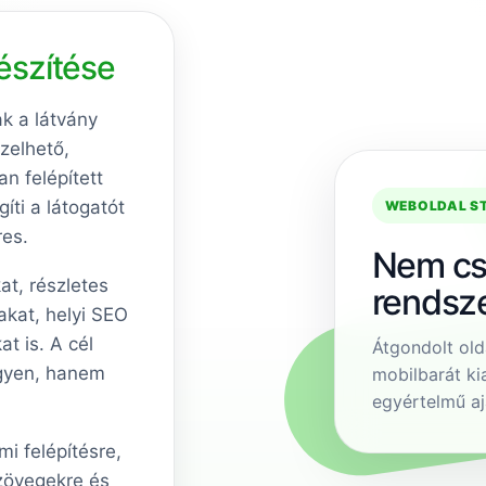
észítése
k a látvány
zelhető,
n felépített
íti a látogatót
WEBOLDAL S
res.
Nem cs
at, részletes
rendsz
akat, helyi SEO
t is. A cél
Átgondolt old
egyen, hanem
mobilbarát ki
egyértelmű aj
mi felépítésre,
szövegekre és