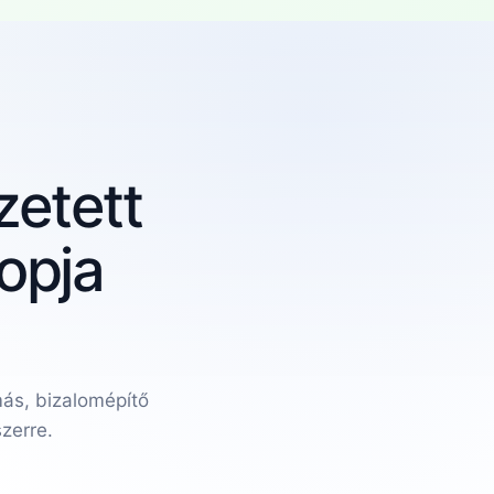
zetett
opja
ás, bizalomépítő
szerre.