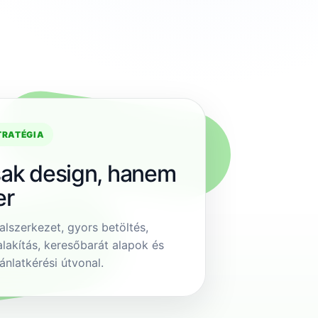
TRATÉGIA
ak design, hanem
er
alszerkezet, gyors betöltés,
alakítás, keresőbarát alapok és
ánlatkérési útvonal.