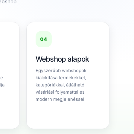
webshop.
04
Webshop alapok
Egyszerűbb webshopok
re
kialakítása termékekkel,
lja
kategóriákkal, átlátható
vásárlási folyamattal és
modern megjelenéssel.