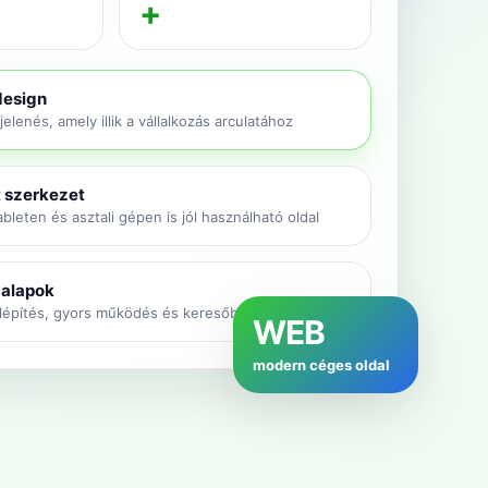
+
design
lenés, amely illik a vállalkozás arculatához
 szerkezet
bleten és asztali gépen is jól használható oldal
 alapok
lépítés, gyors működés és keresőbarát tartalom
WEB
modern céges oldal