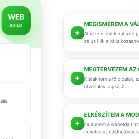
WEB
MEGISMEREM A VÁ
BUILD
+
Átnézem, mit kínál a cég, 
stílus illik a vállalkozásho
s
MEGTERVEZEM AZ 
+
Kialakítom a fő oldalak, s
útvonalak logikáját.
ális
ELKÉSZÍTEM A MO
+
Felépítem a weboldalt mo
figyelve az átláthatóságra