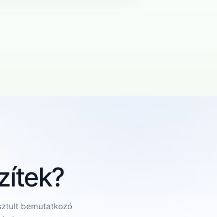
zítek?
isztult bemutatkozó