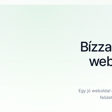
Bízza
web
Egy jó weboldal
felüle