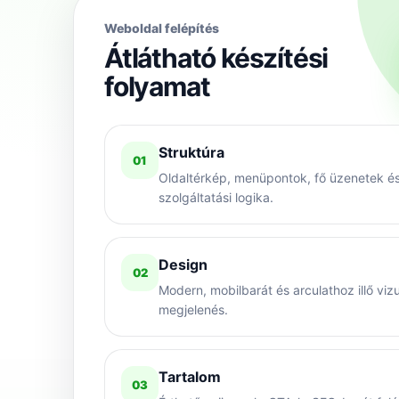
Weboldal felépítés
Átlátható készítési
folyamat
Struktúra
01
Oldaltérkép, menüpontok, fő üzenetek é
szolgáltatási logika.
Design
02
Modern, mobilbarát és arculathoz illő vizu
megjelenés.
Tartalom
03