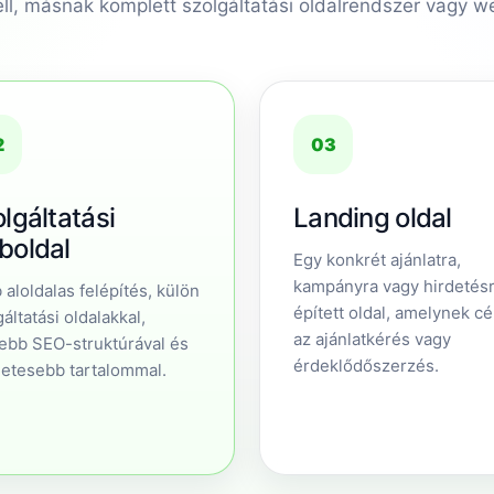
ell, másnak komplett szolgáltatási oldalrendszer vagy 
2
03
lgáltatási
Landing oldal
boldal
Egy konkrét ajánlatra,
kampányra vagy hirdetés
 aloldalas felépítés, külön
épített oldal, amelynek cé
áltatási oldalakkal,
az ajánlatkérés vagy
ebb SEO-struktúrával és
érdeklődőszerzés.
letesebb tartalommal.