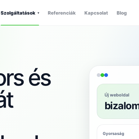
Szolgáltatások
Referenciák
Kapcsolat
Blog
▾
rs és
át
Új weboldal
bizalom
Gyorsaság