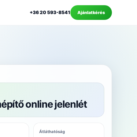
+36 20 593-8541
Ajánlatkérés
építő online jelenlét
Átláthatóság