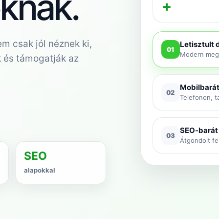
oknak.
+
m csak jól néznek ki,
Letisztult 
01
Modern megje
k és támogatják az
Mobilbarát
02
Telefonon, ta
SEO-barát
03
Átgondolt fe
SEO
alapokkal