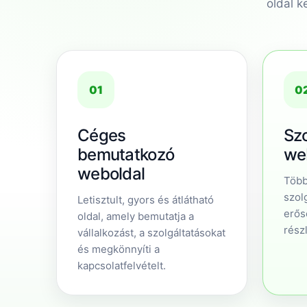
oldal k
01
0
Céges
Szo
bemutatkozó
we
weboldal
Több
szolg
Letisztult, gyors és átlátható
erős
oldal, amely bemutatja a
rész
vállalkozást, a szolgáltatásokat
és megkönnyíti a
kapcsolatfelvételt.