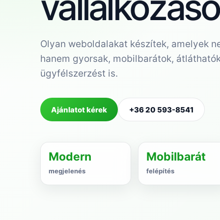
vállalkozás
Olyan weboldalakat készítek, amelyek ne
hanem gyorsak, mobilbarátok, átlátható
ügyfélszerzést is.
Ajánlatot kérek
+36 20 593-8541
Modern
Mobilbarát
megjelenés
felépítés