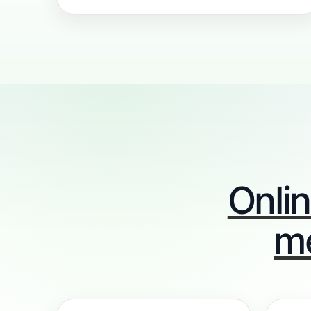
Onli
me