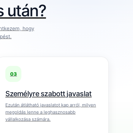
s után?
lentkezem, hogy
pést.
03
Személyre szabott javaslat
Ezután átlátható javaslatot kap arról, milyen
megoldás lenne a leghasznosabb
vállalkozása számára.