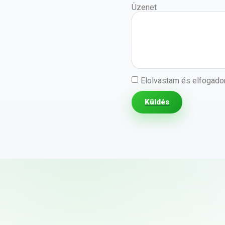
Üzenet
Elolvastam és elfogad
Küldés