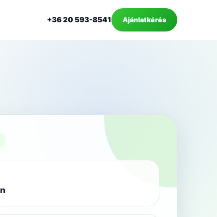
+36 20 593-8541
Ajánlatkérés
K
án