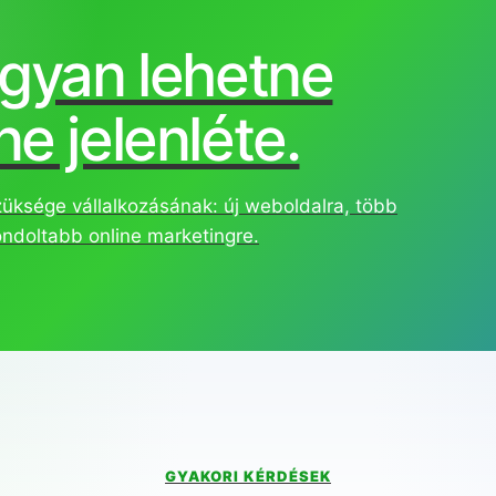
ogyan lehetne
e jelenléte.
züksége vállalkozásának: új weboldalra, több
ondoltabb online marketingre.
GYAKORI KÉRDÉSEK