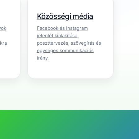
Közösségi média
yok
Facebook és Instagram
jelenlét kialakítása,
okra
poszttervezés, szövegírás és
egységes kommunikációs
irány.