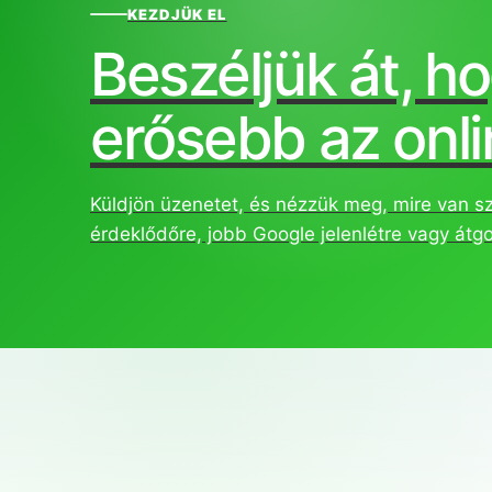
KEZDJÜK EL
Beszéljük át, h
erősebb az onlin
Küldjön üzenetet, és nézzük meg, mire van s
érdeklődőre, jobb Google jelenlétre vagy átg