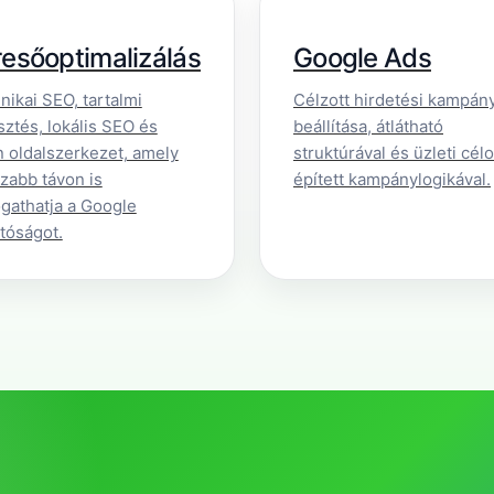
esőoptimalizálás
Google Ads
nikai SEO, tartalmi
Célzott hirdetési kampán
sztés, lokális SEO és
beállítása, átlátható
n oldalszerkezet, amely
struktúrával és üzleti cél
zabb távon is
épített kampánylogikával.
gathatja a Google
atóságot.