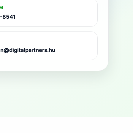
ÁM
3-8541
n@digitalpartners.hu