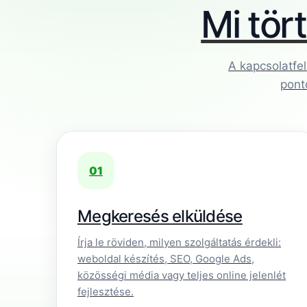
Mi tör
A kapcsolatfel
pont
01
Megkeresés elküldése
Írja le röviden, milyen szolgáltatás érdekli:
weboldal készítés, SEO, Google Ads,
közösségi média vagy teljes online jelenlét
fejlesztése.