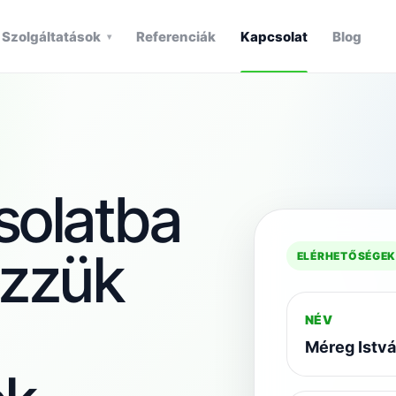
Szolgáltatások
Referenciák
Kapcsolat
Blog
▾
solatba
ézzük
ELÉRHETŐSÉGE
NÉV
Méreg Istv