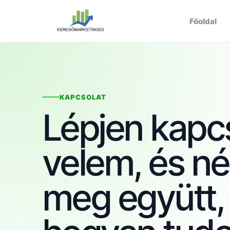
Főoldal
KAPCSOLAT
Lépjen kapc
velem, és n
meg együtt,