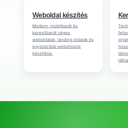
Weboldal készítés
Ker
Modern, mobilbarát és
Tech
keresőbarát céges
fejle
weboldalak, landing oldalak és
olya
egyszerűbb webshopok
hoss
készítése.
támo
láth