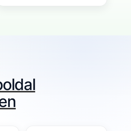
oldal
yen