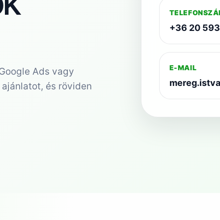
ok
TELEFONSZ
+36 20 59
E-MAIL
, Google Ads vagy
mereg.istva
ajánlatot, és röviden