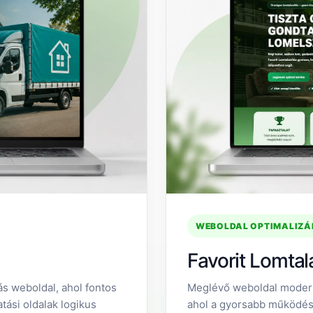
WEBOLDAL OPTIMALIZÁL
Favorit Lomtal
ás weboldal, ahol fontos
Meglévő weboldal moderni
tási oldalak logikus
ahol a gyorsabb működés,