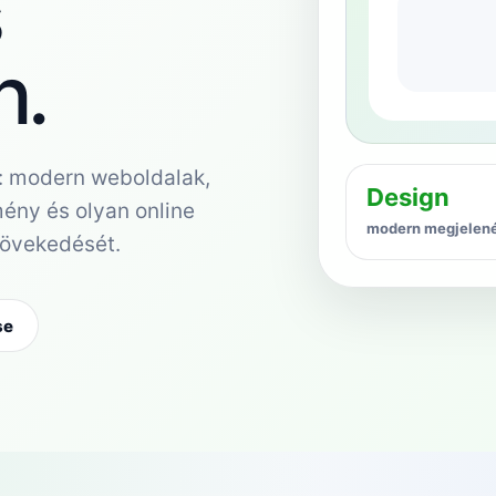
s
n.
: modern weboldalak,
Design
mény és olyan online
modern megjelen
növekedését.
se