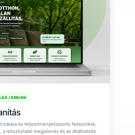
ÁS / DESIGN
anítás
zálása és teljesítményközpontú fejlesztése,
 a letisztultabb megjelenés és az átláthatóbb