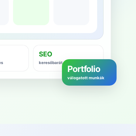
SEO
és
keresőbarát alapok
Portfolio
válogatott munkák