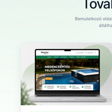
Tová
Bemutatkozó oldal
átláth