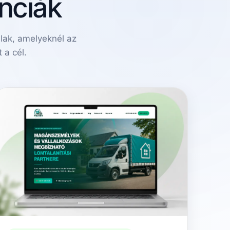
nciák
lak, amelyeknél az
 a cél.