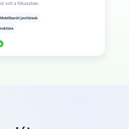
ió volt a fókuszban.
Mobilbarát javítások
truktúra
→