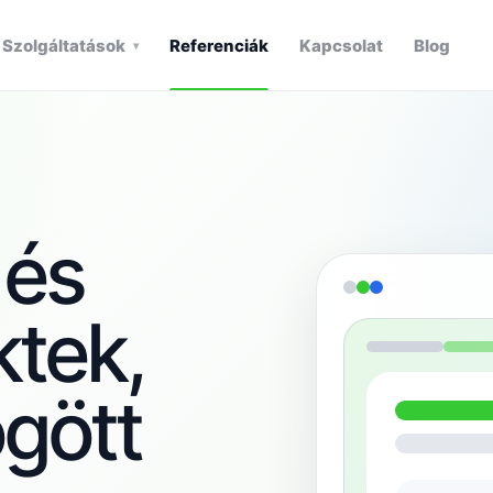
Szolgáltatások
Referenciák
Kapcsolat
Blog
▾
 és
ktek,
gött