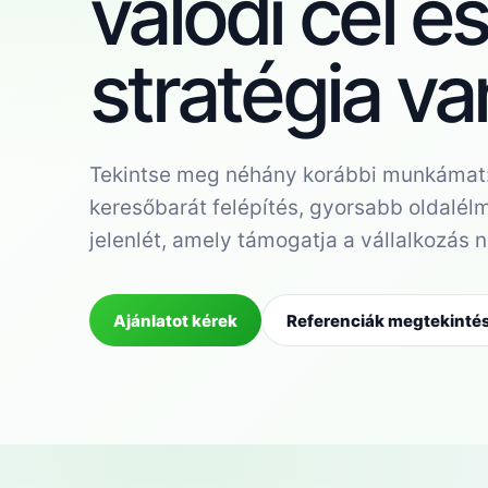
valódi cél é
stratégia va
Tekintse meg néhány korábbi munkámat
keresőbarát felépítés, gyorsabb oldalél
jelenlét, amely támogatja a vállalkozás 
Ajánlatot kérek
Referenciák megtekinté