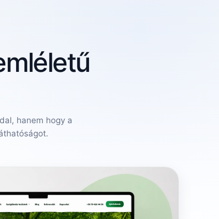
emléletű
ldal, hanem hogy a
láthatóságot.