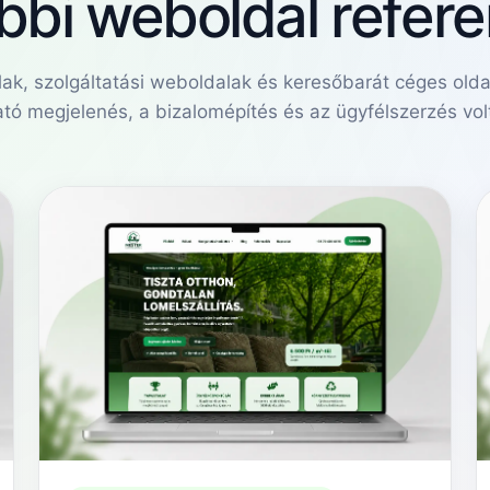
bbi weboldal refere
ak, szolgáltatási weboldalak és keresőbarát céges olda
ató megjelenés, a bizalomépítés és az ügyfélszerzés volt